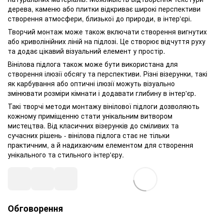
дерева, каменю або плитки відкриває широкі перспективи
створення атмосфери, близької до природи, в інтер'єрі.
Творчий монтаж може також включати створення вигнутих
або криволінійних ліній на підлозі. Це створює відчуття руху
та додає цікавий візуальний елемент у простір.
Вінілова підлога також може бути використана для
створення ілюзії обсягу та перспективи. Різні візерунки, такі
як карбування або оптичні ілюзії можуть візуально
змінювати розміри кімнати і додавати глибину в інтер'єр.
Такі творчі методи монтажу вінілової підлоги дозволяють
кожному приміщенню стати унікальним витвором
мистецтва. Від класичних візерунків до сміливих та
сучасних рішень - вінілова підлога стає не тільки
практичним, а й надихаючим елементом для створення
унікального та стильного інтер'єру.
Обговорення