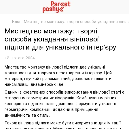
Блог
Мистецтво монтажу: творчі способи укладання вінілов
Мистецтво монтажу: творчі
способи укладання вінілової
підлоги для унікального інтер'єру
12 лютого 2024
Мистецтво монтажу вінілової підлоги дає унікальні
можливості для творчого перетворення інтер'єру. Цей
матеріал, гнучкий і різноманітний, дозволяє втілювати
найсміливіші дизайнерські ідеї.
Одним із креативних способів використання вінілової статі є
створення геометричних візерунків. Комбінування різних
кольорів та відтінків плит дозволяє формувати унікальні
геометричні композиції, додаючи в приміщення
динамічність та стиль.
Також вінілова підлога може бути використана для імітації
натуральних матеріалів. Можливість відтворення текстури