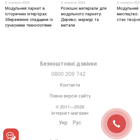
3 червня 2024
3 червня 2024
3 червня 202
Модульний паркет в
Розкішні матеріали для
Модульний 
історичних інтер'єрах:
модульного паркету:
мистецтво: 
Збереження спадщини із
Дерево, мармур та
стає творо
сучасними технологіями
метали
Безкоштовні дзвінки
0800 209 742
Контакти
Повна версія сайту
© 2011—2026
Інтернет-магазин
Укр
Рус