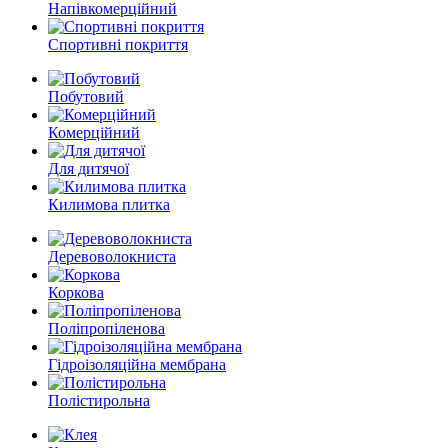
Напівкомерційний
Спортивні покриття
Побутовий
Комерційний
Для дитячої
Килимова плитка
Деревоволокниста
Коркова
Поліпропіленова
Гідроізоляційна мембрана
Полістирольна