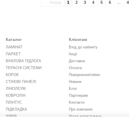
Назад
1
2
3
4
5
6
...
4
Каталог
Клієнтам
ЛАМІНАТ
Вхід до кабінету
ПАРКЕТ
Акції
ВІНІЛОВА ПІДЛОГА
Доставка
ТЕРАСНІ СИСТЕМИ
Оплата
КОРОК
Повернення/обмін
СТІНОВІ ПАНЕЛІ
Новини
ЛІНОЛЕУМ
Блог
КОВРОЛІН
Партнерам
ПЛІНТУС
Контакти
ПІДКЛАДКА
Про компанію
ХІМІЯ
Угода користувача
ШТУЧНА ТРАВА
Ми в соцмережах