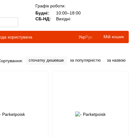
Графік роботи:
Будні:
10:00–18:00
СБ-НД:
Вихідні
Мій кошик
ода користувача
Укр
Рус
спочатку дешевше
за популярністю
за назвою
Сортування: