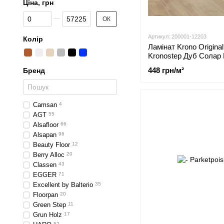
Ціна, грн
Від Ціна, грн
До Ціна, грн
ОК
Артикул: 200001-12203
Колір
Ламінат Krono Original
Kronostep Дуб Солар
448 грн/м²
Бренд
Сamsan
4
AGT
55
Alsafloor
66
Alsapan
96
Beauty Floor
12
Berry Alloc
20
Classen
43
EGGER
71
Excellent by Balterio
35
Floorpan
20
Green Step
11
Grun Holz
17
52