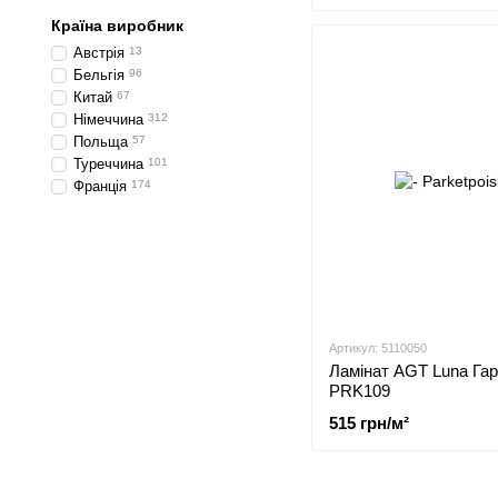
Країна виробник
Австрія
13
Бельгія
96
Китай
67
Німеччина
312
Польща
57
Туреччина
101
Франція
174
Артикул: 5110050
Ламінат AGT Luna Гар
PRK109
515 грн/м²