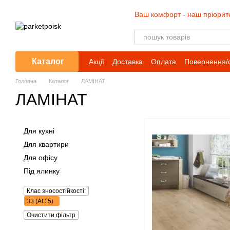
Перейти до основного контенту
Ваш комфорт - наш пріорит
Каталог
Акції
Доставка
Оплата
Повернення/
Головна
Каталог
ЛАМІНАТ
ЛАМІНАТ
Для кухні
Для квартири
Для офісу
Під ялинку
Клас зносостійкості:
33 (АС 5)
Очистити фільтр