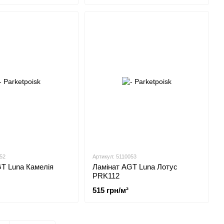
52
Артикул: 5110053
T Luna Камелія
Ламінат AGT Luna Лотус
PRK112
515 грн/м²