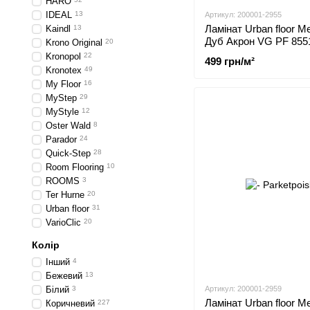
HARO
IDEAL
13
Артикул: 200001-2955
Ламінат Urban floor M
Kaindl
13
Дуб Акрон VG PF 855
Krono Original
20
Kronopol
22
499 грн/м²
Kronotex
49
My Floor
16
MyStep
29
MyStyle
12
Oster Wald
8
Parador
24
Quick-Step
28
Room Flooring
10
ROOMS
3
Ter Hurne
20
Urban floor
31
VarioClic
20
Колір
Інший
4
Бежевий
13
Білий
3
Артикул: 200001-2959
Ламінат Urban floor M
Коричневий
227