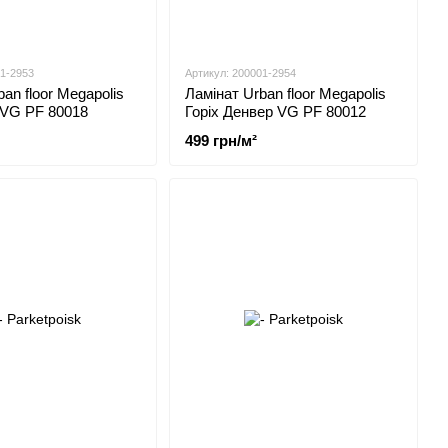
01-2953
Артикул: 200001-2954
an floor Megapolis
Ламінат Urban floor Megapolis
 VG PF 80018
Горіх Денвер VG PF 80012
499 грн/м²