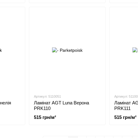
Артикул: 5110051
Артикул: 51100
нелія
Ламінат AGT Luna Верона
Ламінат AG
PRK110
PRK111
515 грн/м²
515 грн/м²