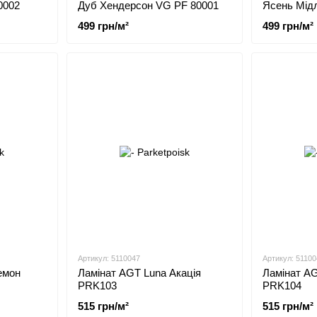
0002
Дуб Хендерсон VG PF 80001
Ясень Мід
499 грн/м²
499 грн/м²
Артикул: 5110047
Артикул: 51100
емон
Ламінат AGT Luna Акація
Ламінат AG
PRK103
PRK104
515 грн/м²
515 грн/м²