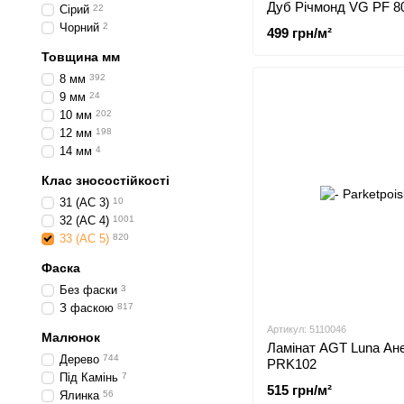
Дуб Річмонд VG PF 8
Сірий
22
Чорний
2
499 грн/м²
Товщина мм
8 мм
392
9 мм
24
10 мм
202
12 мм
198
14 мм
4
Клас зносостійкості
31 (АС 3)
10
32 (АС 4)
1001
33 (АС 5)
820
Фаска
Без фаски
3
З фаскою
817
Артикул: 5110046
Малюнок
Ламінат AGT Luna Ан
Дерево
744
PRK102
Під Камінь
7
515 грн/м²
Ялинка
56