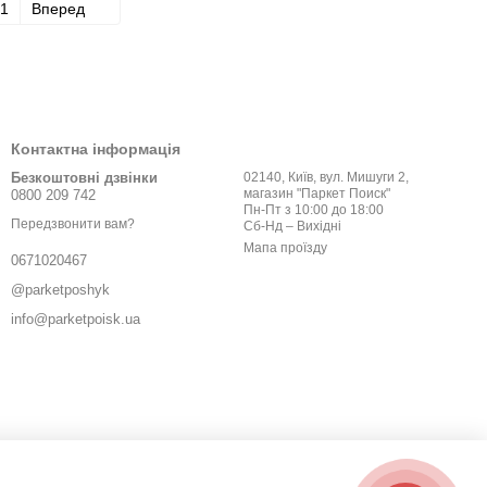
1
Вперед
Контактна інформація
Безкоштовні дзвінки
02140, Київ, вул. Мишуги 2,
магазин "Паркет Поиск"
0800 209 742
Пн-Пт з 10:00 до 18:00
Передзвонити вам?
Сб-Нд – Вихідні
Мапа проїзду
0671020467
@parketposhyk
info@parketpoisk.ua