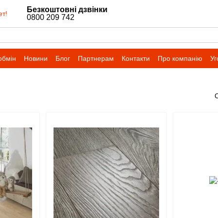
Безкоштовні дзвінки
ет!
0800 209 742
обмін
Новини
Блог
Партнерам
Контакти
Про компанію
Уг