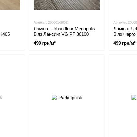
Артикул: 200001-2952
Артикул: 2000
Ламінат Urban floor Megapolis
Ламінат Urb
 K405
В'яз Лансинг VG PF 86100
В'яз Фарго
499 грн/м²
499 грн/м²