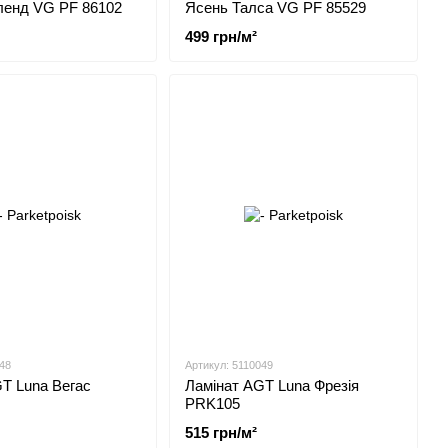
ленд VG PF 86102
Ясень Талса VG PF 85529
499 грн/м²
48
Артикул: 5110049
T Luna Вегас
Ламінат AGT Luna Фрезія
PRK105
515 грн/м²