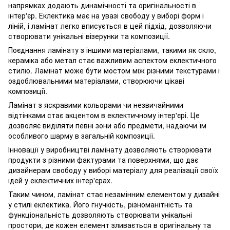
напрямках додають динамічності та оригінальності в
інтер'єр. Еклектика має на увазі свободу у виборі форм і
ліній, і ламінат легко вписується в цей підхід, дозволяючи
створювати унікальні візерунки та композиції.
Поєднання ламінату з іншими матеріалами, такими як скло,
кераміка або метал стає важливим аспектом еклектичного
стилю. Ламінат може бути мостом між різними текстурами і
оздоблювальними матеріалами, створюючи цікаві
композиції.
Ламінат з яскравими кольорами чи незвичайними
відтінками стає акцентом в еклектичному інтер'єрі. Це
дозволяє виділяти певні зони або предмети, надаючи їм
особливого шарму в загальній композиції.
Інновації у виробництві ламінату дозволяють створювати
продукти з різними фактурами та поверхнями, що дає
дизайнерам свободу у виборі матеріалу для реалізації своїх
ідей у еклектичних інтер'єрах.
Таким чином, ламінат стає незамінним елементом у дизайні
у стилі еклектика. Його гнучкість, різноманітність та
функціональність дозволяють створювати унікальні
простори, де кожен елемент зливається в оригінальну та