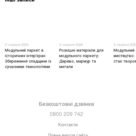
3 червня 2024
3 червня 2024
3 червня 202
Модульний паркет в
Розкішні матеріали для
Модульний 
історичних інтер'єрах:
модульного паркету:
мистецтво: 
Збереження спадщини із
Дерево, мармур та
стає творо
сучасними технологіями
метали
Безкоштовні дзвінки
0800 209 742
Контакти
Повна версія сайту