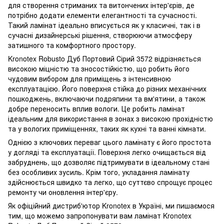
для створення стриманих та витончених інтер'єрів, де
потрібно додати елементи елегантності та сучасності.
Такий ламінат ідеально вписується як у класичні, так і в
сучасні дизайнерські рішення, створюючи атмосферу
затишного та комфортного простору.
Kronotex Robusto Дуб Портовий Сірий 3572 відрізняється
високою міцністю та зносостійкістю, що робить його
чудовим вибором для приміщень з інтенсивною
експлуатацією. Його поверхня стійка до різних механічних
пошкоджень, включаючи подряпини та вм'ятини, а також
добре переносить вплив вологи. Це робить ламінат
ідеальним для використання в зонах з високою прохідністю
та у вологих приміщеннях, таких як кухні та ванні кімнати.
Однією з ключових переваг цього ламінату є його простота
у догляді та експлуатації. Поверхня легко очищається від
забруднень, що дозволяє підтримувати в ідеальному стані
без особливих зусиль. Крім того, укладання ламінату
здійснюється швидко та легко, що суттєво спрощує процес
ремонту чи оновлення інтер'єру.
Як офіційний дистриб'ютор Kronotex в Україні, ми пишаємося
тим, що можемо запропонувати вам ламінат Kronotex