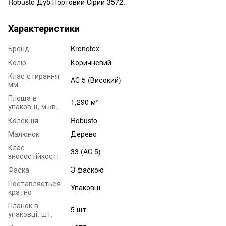
Robusto Дуб Портовий Сірий 3572.
Характеристики
Бренд
Kronotex
Колір
Коричневий
Клас стирання
АС 5 (Високий)
мм
Площа в
1,290 м²
упаковці, м.кв.
Колекція
Robusto
Малюнок
Дерево
Клас
33 (АС 5)
зносостійкості
Фаска
З фаскою
Поставляється
Упаковці
кратно
Планок в
5 шт
упаковці, шт.