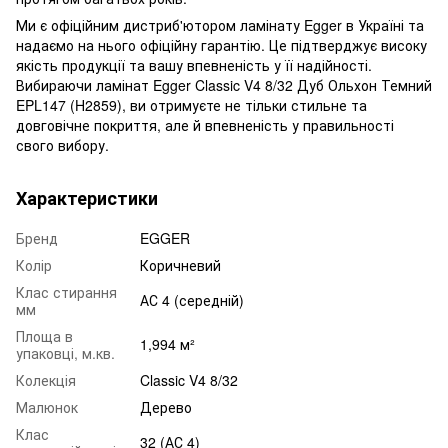
Ми є офіційним дистриб'ютором ламінату Egger в Україні та
надаємо на нього офіційну гарантію. Це підтверджує високу
якість продукції та вашу впевненість у її надійності.
Вибираючи ламінат Egger Classic V4 8/32 Дуб Ольхон Темний
EPL147 (H2859), ви отримуєте не тільки стильне та
довговічне покриття, але й впевненість у правильності
свого вибору.
Характеристики
Бренд
EGGER
Колір
Коричневий
Клас стирання
АС 4 (середній)
мм
Площа в
1,994 м²
упаковці, м.кв.
Колекція
Classic V4 8/32
Малюнок
Дерево
Клас
32 (АС 4)