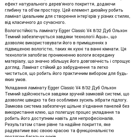
ефект натурального дерев'яного покриття, додаючи
глибину та об'єм простору. Цей елемент дизайну робить
ламінат ідеальним для створення інтер'єрів у різних стилях,
від класичного до сучасного.
Вологостійкість ламінату Egger Classic V4 8/32 Дуб Ольхон
Темний забезпечується завдяки технології Aqua+, що
дозволяє використовувати його в приміщеннях з
підвищеною вологістю, таких як кухні та ванні кімнати. Ця
технологія запобігає проникненню вологи всередину
матеріалу, що значно збільшує його довговічність і спрощує
догляд. Ламінат стійкий до забруднення та легко
чиститься, що робить його практичним вибором для будь-
яких умов.
Укладання ламінату Egger Classic V4 8/32 Дуб Ольхон
Темний здійснюється завдяки зручній замковій системі, що
дозволяє швидко та без особливих зусиль зібрати підлогу.
Замкова система забезпечує щільне з'єднання панелей без
використання клею, що полегшує процес укладання та
робить його доступним навіть для непрофесіоналів.
Результатом стане рівне та надійне покриття, яке
радуватиме вас своєю красою та функціональністю
протягом багатьох років.