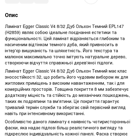
Опис
Ламінат Egger Classic V4 8/32 Дуб Ольхон Темний EPL147
(H2859) являє собою ідеальне поєднання естетики та
функціональності. Цей ламінат відрізняється глибоким та
насиченим відтінком темного дуба, який привносить в
інтер'єр вишуканість та шляхетність. Його текстура та
малюнок максимально точно імітують натуральне дерево,
створюючи відчуття справжньої дерев'яної підлоги.
Ламінат Egger Classic V4 8/32 Дуб Ольхон Темний має клас
зносостійкості 32, що робить його чудовим вибором як для
житлових приміщень з високим навантаженням, так і для
комерційних просторів. Товщина покриття 8 мм забезпечує
додаткову міцність та стійкість до механічних пошкоджень,
таких як подряпини та вм'ятини. Це покриття гарантує
тривалий термін служби та зберігає свій первісний вигляд
навіть при інтенсивному використанні.
Особливістю даного ламінату є наявність чотиристоронньої
фаски, яка надає підлозі більш реалістичного вигляду та
підкреслює індивідуальність кожної панелі. Фаска створює