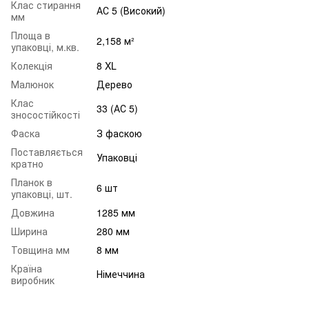
Клас стирання
АС 5 (Високий)
мм
Площа в
2,158 м²
упаковці, м.кв.
Колекція
8 XL
Малюнок
Дерево
Клас
33 (АС 5)
зносостійкості
Фаска
З фаскою
Поставляється
Упаковці
кратно
Планок в
6 шт
упаковці, шт.
Довжина
1285 мм
Ширина
280 мм
Товщина мм
8 мм
Країна
Німеччина
виробник