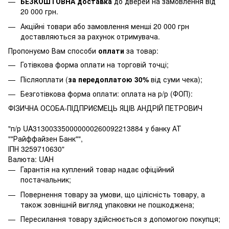
БЕЗКОШТОВНА доставка
до дверей на замовлення від
20 000 грн.
Акційні товари або замовлення менші 20 000 грн
доставляються за рахунок отримувача.
Пропонуємо Вам способи
оплати
за товар:
Готівкова форма оплати на торговій точці;
Післяоплати (
за передоплатою 30%
від суми чека);
Безготівкова форма оплати: оплата на р/р (ФОП):
ФІЗИЧНА ОСОБА-ПІДПРИЄМЕЦЬ ЯЦІВ АНДРІЙ ПЕТРОВИЧ
"п/р UA313003350000000260092213884 у банку АТ
""Райффайзен Банк"",
ІПН 3259710630"
Валюта: UAH
Гарантія на куплений товар надає офіційний
постачальник;
Повернення товару за умови, що цілісність товару, а
також зовнішній вигляд упаковки не пошкоджена;
Пересилання товару здійснюється з допомогою покупця;