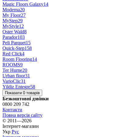
Magic Floors Galaxy
14
Moderna
20
My Floor
27
MyStep
29
MyStyle
12
Oster Wald
8
Parador
103
Peli Parquet
15
Quick-Step
158
Red Click
4
Room Flooring
14
ROOMS
9
Ter Hurne
20
Urban floor
31
VarioClic
31
Yildiz Entegre
58
Показати 0 товарів
Безкоштовні дзвінки
0800 209 742
Контакти
Повна версія сайту
© 2011—2026
Інтернет-магазин
Укр
Рус