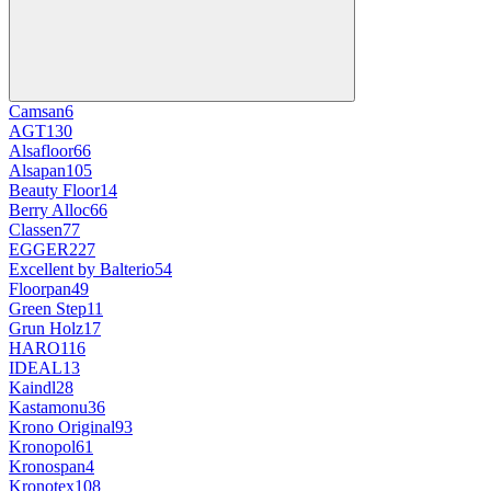
Сamsan
6
AGT
130
Alsafloor
66
Alsapan
105
Beauty Floor
14
Berry Alloc
66
Classen
77
EGGER
227
Excellent by Balterio
54
Floorpan
49
Green Step
11
Grun Holz
17
HARO
116
IDEAL
13
Kaindl
28
Kastamonu
36
Krono Original
93
Kronopol
61
Kronospan
4
Kronotex
108