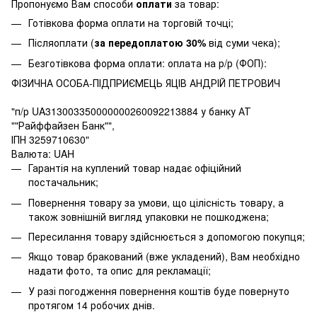
Пропонуємо Вам способи
оплати
за товар:
Готівкова форма оплати на торговій точці;
Післяоплати (
за передоплатою 30%
від суми чека);
Безготівкова форма оплати: оплата на р/р (ФОП):
ФІЗИЧНА ОСОБА-ПІДПРИЄМЕЦЬ ЯЦІВ АНДРІЙ ПЕТРОВИЧ
"п/р UA313003350000000260092213884 у банку АТ
""Райффайзен Банк"",
ІПН 3259710630"
Валюта: UAH
Гарантія на куплений товар надає офіційний
постачальник;
Повернення товару за умови, що цілісність товару, а
також зовнішній вигляд упаковки не пошкоджена;
Пересилання товару здійснюється з допомогою покупця;
Якщо товар бракований (вже укладений), Вам необхідно
надати фото, та опис для рекламації;
У разі погодження повернення коштів буде повернуто
протягом 14 робочих днів.