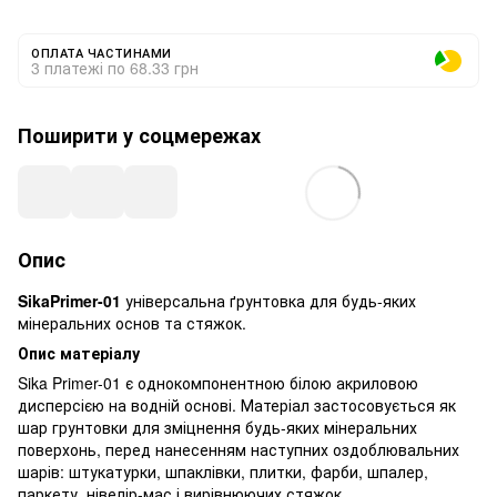
ОПЛАТА ЧАСТИНАМИ
3 платежі по 68.33 грн
Поширити у соцмережах
Опис
SikaPrimer-01
універсальна ґрунтовка для будь-яких
мінеральних основ та стяжок.
Опис матеріалу
Sika Primer-01 є однокомпонентною білою акриловою
дисперсією на водній основі. Матеріал застосовується як
шар грунтовки для зміцнення будь-яких мінеральних
поверхонь, перед нанесенням наступних оздоблювальних
шарів: штукатурки, шпаклівки, плитки, фарби, шпалер,
паркету, нівелір-мас і вирівнюючих стяжок.